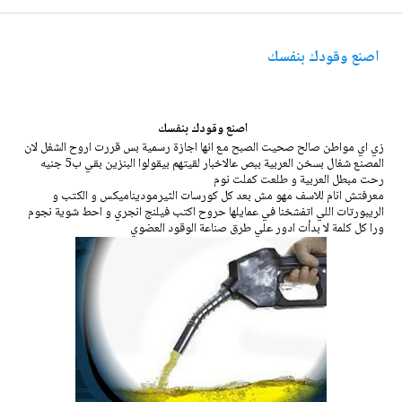
اصنع وقودك بنفسك
اصنع وقودك بنفسك
زي اي مواطن صالح صحيت الصبح مع انها اجازة رسمية بس قررت اروح الشغل لان
المصنع شغال بسخن العربية ببص عالاخبار لقيتهم بيقولوا البنزين بقي ب5 جنيه
رحت مبطل العربية و طلعت كملت نوم
معرفتش انام للاسف مهو مش بعد كل كورسات الثيرموديناميكس و الكتب و
الريبورتات اللي اتفشخنا في عمايلها حروح اكتب فيلنج انجري و احط شوية نجوم
ورا كل كلمة لا بدأت ادور علي طرق صناعة الوقود العضوي