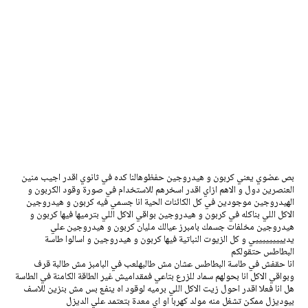
بص عضوي يعني كربون و هيدروجين حفظوهالنا كده في ثانوي اقدر اجيب منين
العنصرين دول و الاهم ازاي اقدر اسخرهم للاستخدام في صورة وقود الكربون و
الهيدروجين موجودين في كل الكائنات الحية انا جسمي فيه كربون و هيدروجين
الاكل اللي بناكله في كربون و هيدروجين بواقي الاكل اللي بترميها فيها كربون و
هيدروجين مخلفات جسمك بامبرز عيالك مليان كربون و هيدروجين علي
يديييييييييي و كل الزيوت النباتية فيها كربون و هيدروجين و اسالوا طاسة
البطاطس حتقولكم
انا حقفش في طاسة البطاطس عشان مش طالبهلعب في البامبز مش طالبة قرف
وبواقي الاكل انا بحولهم سماد للزرع بتاعي فمقداميش غير الطاقة الكامنة في الطاسة
هل انا فعلا اقدر احول زيت الاكل اللي برميه لوقود اه ينفع بس مش بنزين للاسف
بيوديزل ممكن تشغل منه مولد كهربا او اي معدة بتعتمد علي الديزل