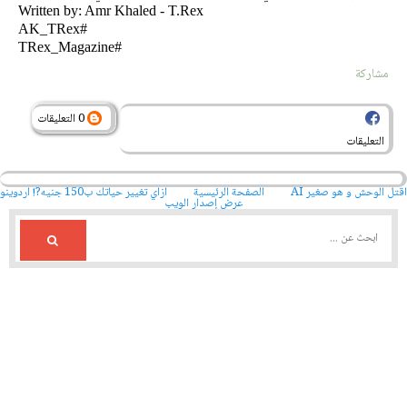
Written by: Amr Khaled - T.Rex
#AK_TRex
#TRex_Magazine
مشاركة
0 التعليقات
التعليقات
اقتل الوحش و هو صغير AI
الصفحة الرئيسية
ازاي تغيير حياتك ب150 جنيه?! أردوينو
عرض إصدار الويب