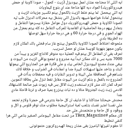
ايه الللي انا محتاجه عشان اعمل بيوديزل (زيت - كحول - صودا كاوية او حمض
هيدروكلوريك) المواد ديه كلها متاحة عند اي بتوع كيماويات
ايه اللي بيحصل لما بيتم خلط الزيت بالكحول بيتم تكسير جزيئات الزيت و
بيتتحول لمادة خواصها شبيهه بالديزل اللي بنشغل بيه محركات الديزل طب ليه
الصودا الكاوية و حمض الهيدروكلوريك دول عوامل حفازة بيسرعوا التفاعل و
بتعادل بيهم درجة الحامضية او القاعدية للمركب التفاعل ده كله بيتم بمعزل عن
الهواء الجوي و في درجة حرارة 60 و هي درجة حرارة سهل توصلها
ده الطريقة بلدي
ملحوظه اختلاط الصودا الكاوية بالكحول بينتج غاز سام فخلي بالك المكان لازم
يكون مجهز بتهوية كويسة عشان لو حصل تسريب.
تعرف بقي ان المفاعل الل بيتم فيه العملية ديه متوفر للانتاج الغزير و بيبدأ من
7000 جنيه بس و انك ممكن تبدأ بيه مشروع و تجمع بواقي الزيت من البيوت و
يبقي عندك مصنع البيوديزل الخاص بيك و علي فكرة هو من المشاريع اللي بيمولها
البنك و بتاخد عليها تسهيلات كبيرة جدا و اعفاءات في الضرايب و خلافة لانك
بتساهم في المحافظة علي البيئة و تدوير النفايات و فيه محفظات بدأات في
المشروع ده بالفعل و بتلم الزيت من البيوت مقابل نفط تنزل علي بطاقة التموين.
تعرف كمان انك مش لازم تستخدم زيت الاكل بس فيه زيوت غير صالحة للاستهلاك
الادمي زيت زيت الجتروفا مثلا و ده نبات بيتزرع بمية صرف و تربة قاحلة عادي
جدا
محدش حيحللنا مشاكلنا و انا شايف ان كل حاجة بتترمي في حجرنا ولازم نعتمد
علي نفسنا اعتبر نفسك بتلعب لعبة استراتيجية مطلوب منك نوفر فلوس و اكل و
ووقود و كل حاجة و متعتمدش علي حد
كان معكم #TRex_Magazine من تحت مفاعل البيوماس الصغير بتاعي اللي هرا
كتفي تنطيط
انا حقوم اغيرلها البامبرز بقي عشان ريحة الهيدروكربون حتموتوني.