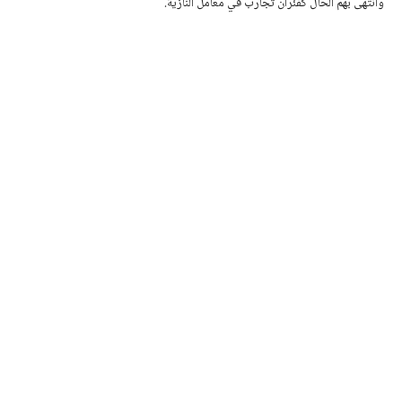
وانتهى بهم الحال كفئران تجارب في معامل النازية.