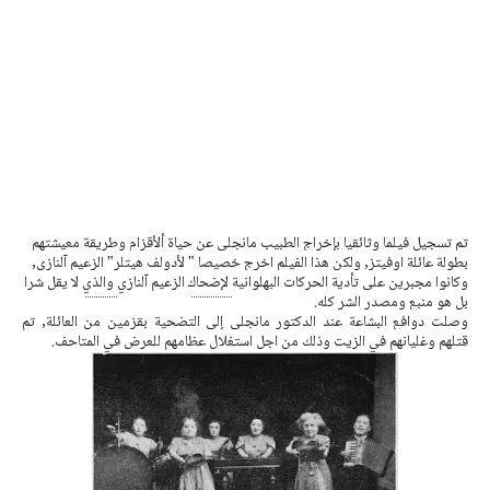
تم تسجيل فيلما وثائقيا 
بإخراج
 الطبيب 
مانجلى
 عن حياة ألأقزام وطريقة معيشتهم 
بطولة عائلة 
اوفيتز
, ولكن هذا الفيلم اخرج خصيصا " 
لأدولف
هيتلر
" الزعيم آلنازي, 
وكانوا مجبرين على تأدية الحركات البهلوانية 
لإضحاك
 الزعيم آلنازي 
والذي
 لا يقل شرا 
بل هو منبع ومصدر الشر كله.
وصلت دوافع البشاعة عند الدكتور 
مانجلى
إلي
 التضحية بقزمين من العائلة, تم 
قتلهم وغليانهم في الزيت وذلك من اجل استغلال عظامهم للعرض في المتاحف.