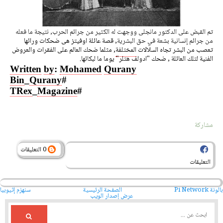
تم القبض على الدكتور 
مانجلى
 ووجهت له الكثير من جرائم الحرب, نتيجة ما فعله 
من جرائم إنسانية بشعة في حق البشرية
, قصة عائلة اوفيتز هى ضحكات ورائها
تعصب من البشر تجاه السلالات
المختلفة
, مثلما ضحك العالم على الفقرات والعروض
الفنية لتلك العائلة , ضحك "ادولف هتلر" يوما ما لبكائها.
Written
by
:
Mohamed
Qurany
Bin
_
Qurany
#
TRex
_
Magazine
#
مشاركة
0 التعليقات
التعليقات
بالونة Pi Network
الصفحة الرئيسية
سنهزم إثيوبيا
عرض إصدار الويب