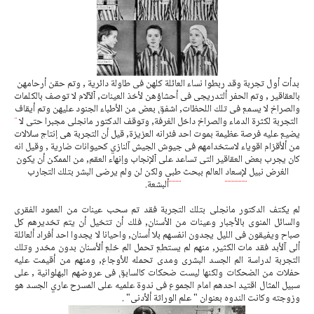
بدأت 
أول
 تجربة وقد ربطوا نساء العائلة كلهن في طاولة دائرية , وتم حقن 
أرحامهن
بالعقاقير , وتم الحفر 
ألتدريجي
 في 
أحشاؤهن
 لأخذ العينات, 
آلآلام
 لا توصف بالكلمات 
والصراخ لا يسمع في تلك اللحظات, اشفق بعض من الأطباء الجنود عليهن وتم 
أيقاف
التجربة لكثرة الدماء والصراخ داخل الغرفة, وتوقف 
الدكتور
مانجلى
 مجبرا حتى لا 
يضيع عليه فرصة عظيمة بموت احد فئرانه العزيزة, قيل أن التجربة هي 
إنتاج
 سلالات 
من ألأقزام 
اقوياء
 لاستخدامهم في جيوش الجيش آلنازي كحيوانات ضارية , وقيل انه 
كان يجرب بعض العقاقير التي تساعد على 
آلإنجاب
وإنهاء
 العقم, من الممكن أن يكون 
الغرض نبيل 
لإسعاد
 العالم ببحث 
طبي
 ولكن لن ولم يرضى البشر بتلك التجارب 
ألبشعة.
لم يكتف الدكتور 
مانجلى
 بتلك التجربة فقد تم سحب عينات من العمود 
الفقري
والسائل 
المنوي
بالأجبار
 وعينات من 
الأسنان
, فلك أن تتخيل أن يتم تخديرهم كل 
صباح ويفيقون في الليل يجدون انفسهم بلا 
أسنان
, واحيانا لا يجدوا احد أفراد ألعائلة 
ألي
آلأبد
 فقد مات الكثير, منهم لم يستطع تحمل الم خلع 
ألأسنان
 بدون مخدر وتلك 
التجربة لدراسة الم الجسد البشرى ومدى تحمله 
للأوجاع
, ومنهم من 
أقيمت
 عليه 
حفلات من الضحكات ولكنها ليست ضحكات كالسابق في عروضهم البهلوانية , على 
سبيل المثال اقتيد احدهم 
امام
 الجموع في ندوة علميه على المسرح عاري الجسد هو 
وزوجته وكانت 
الندوه
 بعنوان " علم 
الوراثة
ألأدنى
" .