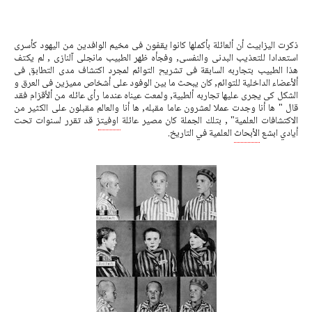
ذكرت 
اليزابيث
 أن ألعائلة بأكملها كانوا يقفون في مخيم الوافدين من اليهود كأسرى 
استعدادا للتعذيب 
البدني
 والنفسى, وفجأه ظهر الطبيب 
مانجلى
 آلنازي , لم يكتف 
هذا الطبيب بتجاربه السابقة في تشريح التوائم لمجرد اكتشاف مدى التطابق في 
ألأعضاء
 الداخلية للتوائم, كان يبحث ما بين الوفود على 
أشخاص
 مميزين في العرق و 
الشكل 
كي
 يجرى عليها تجاربه 
ألطبية
, ولمعت عيناه عندما رأى عائله من ألأقزام فقد 
قال " ها 
أنا
 وجدت عملا لعشرون عاما مقبله, ها 
أنا
 والعالم مقبلون على الكثير من 
الاكتشافات العلمية" , بتلك الجملة كان مصير عائلة 
اوفيتز
 قد تقرر لسنوات تحت 
أيادي ابشع 
الأبحاث
 العلمية في التاريخ.