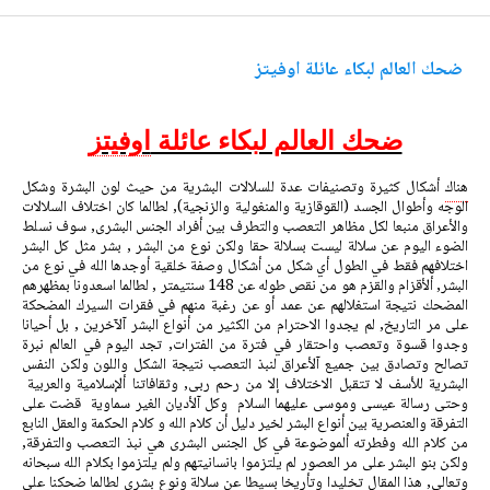
ضحك العالم لبكاء عائلة اوفيتز
ضحك العالم لبكاء عائلة
اوفيتز
هناك
أشكال كثيرة وتصنيفات عدة للسلالات البشرية من حيث لون البشرة وشكل
الوجه وأطوال الجسد (القوقازية والمنغولية والزنجية), لطالما كان اختلاف السلالات
والأعراق منبعا لكل مظاهر التعصب والتطرف بين أفراد الجنس البشرى, سوف نسلط
الضوء اليوم عن سلالة ليست بسلالة حقا ولكن نوع من البشر , بشر مثل كل البشر
اختلافهم فقط في الطول أي شكل من أشكال وصفة خلقية أوجدها الله في نوع من
البشر, ألأقزام والقزم هو من نقص طوله عن 148 سنتيمتر , لطالما اسعدونا بمظهرهم
المضحك نتيجة استغلالهم عن عمد أو عن رغبة منهم في فقرات السيرك المضحكة
على مر التاريخ, لم يجدوا الاحترام من الكثير من أنواع البشر آلآخرين , بل أحيانا
وجدوا قسوة وتعصب واحتقار في فترة من الفترات, تجد اليوم في العالم نبرة
تصالح وتصادق بين جميع آلأعراق لنبذ التعصب نتيجة الشكل واللون ولكن النفس
البشرية للأسف لا تتقبل الاختلاف إلا من رحم ربى, وثقافاتنا ألإسلامية والعربية
وحتى رسالة عيسى وموسى عليهما السلام وكل آلأديان الغير سماوية قضت على
التفرقة والعنصرية بين أنواع البشر لخير دليل أن كلام الله و كلام الحكمة والعقل النابع
من كلام الله وفطرته ألموضوعة في كل الجنس البشرى هي نبذ التعصب والتفرقة,
ولكن بنو البشر على مر العصور لم يلتزموا بانسانيتهم ولم يلتزموا بكلام الله سبحانه
وتعالى, هذا المقال تخليدا وتأريخا بسيطا عن سلالة ونوع بشرى لطالما ضحكنا على