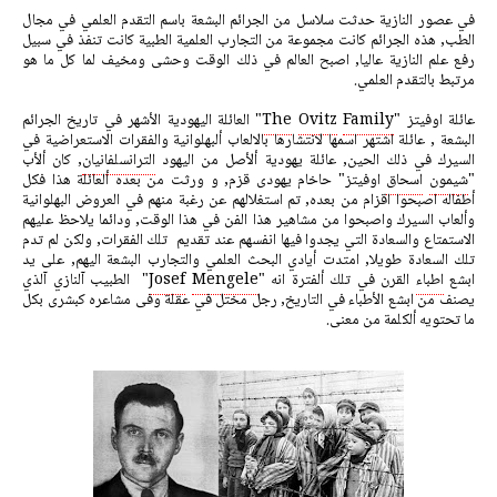
في عصور النازية حدثت سلاسل من الجرائم البشعة باسم التقدم العلمي في مجال
الطب, هذه الجرائم كانت مجموعة من التجارب العلمية الطبية كانت تنفذ في سبيل
رفع علم النازية عاليا, اصبح العالم في ذلك الوقت وحشى ومخيف لما كل ما هو
مرتبط بالتقدم العلمي.
عائلة اوفيتز "
Family
Ovitz
The
" العائلة اليهودية الأشهر في تاريخ الجرائم
البشعة , عائلة اشتهر اسمها لانتشارها بالالعاب ألبهلوانية والفقرات الاستعراضية في
السيرك في ذلك الحين, عائلة يهودية ألأصل من اليهود
الترانسلفانيان
, كان ألأب
"
شيمون
اسحاق
اوفيتز" حاخام يهودى قزم, و ورثت من بعده ألعائلة هذا فكل
أطفاله اصبحوا اقزام من بعده, تم استغلالهم عن رغبة منهم في العروض البهلوانية
وألعاب السيرك واصبحوا من مشاهير هذا الفن في هذا الوقت, ودائما يلاحظ عليهم
الاستمتاع والسعادة التي يجدوا فيها انفسهم عند تقديم تلك الفقرات, ولكن لم تدم
تلك السعادة طويلا, امتدت أيادي البحث العلمي والتجارب البشعة اليهم, على يد
ابشع
اطباء
القرن في تلك ألفترة انه "
Mengele
Josef
" الطبيب آلنازي آلذي
يصنف من ابشع الأطباء في التاريخ, رجل مختل في عقلة وفى مشاعره كبشرى بكل
ما تحتويه ألكلمة من معنى.