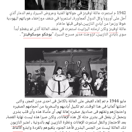
1942 م استمرت عائلة اوفيتز في جولاتها الفنية وعروض السيرك رغم الدمار آلذي
أحل على أوروبا وكل الدول ألمجاورة, استمروا في شغف مع إخفاء هوياتهم اليهودية
خوفا وزعرا من أيادي النازيين,توفى قبلها حاخام
عائلة
اوفينز
ولكن
ارملته
اليزابيث
استمرت في شغف العائلة آلذي لم ينقطع أبدأ
سوى بأيادي النازيين, تزوجت مدير مسرح السيرك "
يوشكو
موسكوفيتز
" .
مايو 1944 م تم إلقاء القبض على العائلة بالكامل في احدى مدن المجر, والتي 
احتلتها ألمانيا في هذا الوقت, تم تكبيل أياديهم والسخرية من أحجامهم الصغيره 
واحتجازهم ونقلهم في صناديق صغيره 
إهانة
 لهم, أي 
مأساة
 هذه وأى قلب بشرى 
يتحمل أن يفعل في بشرى مثله كل هذه 
ألإهانات
, ولكن صبرا هذه ليست نهاية القصة, 
بعد الاحتجاز والنقل استمرت 
الإهانات
 ونظرة النازيين لهم 
بالدونية
 , اعتبر 
النازيون
تلك العائلة ليست من الجنس البشرى فأخذ الجنود يلقبوهم بالقردة وابشع 
آلألفاظ