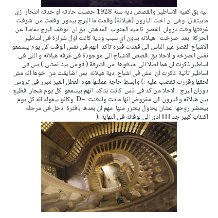
ليه بق كميه الاساطير والقصص دية سنة 1928 حصلت حادثه او حدثه انتحار زى
مابيتقال وهى ان اخت البارون (
هيلانة) وقعت ما البرج بيدور وقعت من شرفت
غرفتها وقت دروان القصر ناحيه الجنوب المدهش بق ان توقف البرج تمامااا عن
الحركة بعد صرخت هيلانه بدون اي سبب ودية كانت اول شرارة فى اساطير
الاشباح القصر غير الناس الى قعدت فترة تاكد انهم فى نفس الوقت كل يوم بيسمعو
نفس الصرخه والاحلا بق قصص الاشباح الى موجودة فى غرفه هيلانه و اللى فى
اساطير ذكرت ان هما اصلا الى حدفوها من الشرفة ( قومى بينا نمشى ) بس فى
اساطير تانية ذكرت ان مش فى اشباح دية هيلانه بس اضايقت من اخوها انه مش
لحقها وقررت تغضب عليه :) وابسط حاجة عملتها هوه العطل الغير مبرر فى تروس
دوران البرج الاحلا من كد فى ناس كانت بتاكد انهم بيسمعو كل يوم شجار فظيع
بين هيلانه والبارون الى مفروض انها ماتت وادفنت =D وكانو بيقوله انه كل يوم
بيحضر روحها عشان يحاول يعتزر منها مهم ان بعدها بافترة دخل فى مرحله
اكتئاب كبير جدااااااا ادى الى لوفاته فى النهاية :(