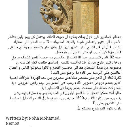
معظم الاساطير فى الاول بدات بفكرة ان صوت الاثاث بيتنقل كل يوم بليل متاخر
الأضواء الى بتنور وتتطفي فجأّه بالغرف المقفوله =D بواب العقار اللى مقابله
للقصر قال ان فى اشباح مش بتظهر غير بليل وانها مش بتسمح بوجود اي حد فى
قصر مهما كان السبب او حتى التمن الى هيحصل
سنه 82 ناس كتيييييير جدااااا كانت كل ماتعدى من جمب القصر تشوف حريق
ودخان كبير خارج من نواافذ الرائيسه للقصر (ساعتها طلعت كمان اشاعت ان
مجموعه من عبدة الشيطان هما الى محتلين القصر و كانوا بيخوفوا الناس و العمال
القائمين علي الترميم بس كلام دة برضو مش اكيد )
فكرة فعلا ان الامر مش مقتصر مثلا على مصرين بس لحد انهاردة شركات اجنبية
كتير بتقدم عروض لتصوير افلام رعب فى القصر بس بيتم رفض العروض دية
لمحاولات حفاظ على سمعت القصر بعيدا عن الاساطير دية .
حاليا أنت ممكن تدخل بوابة قصر البارون في الحديقة بس و تعمل فوتوسيشن
يتصريح من وزارة الأثار ب1500 جنيه بس ممنوع دخول القصر لأنه أيل للسقوط
علي كلامهم يعني :D
يارب يكون الموضوع عجبكم :).
Written by: Noha Mohamed
#Nemo