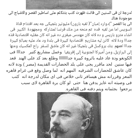
لدرجة ان فى السنين الى فاتت ظهرت كتب بتتكلم على اساطير القصر والاشباح الى
موجودة هناك
الى بنا القصر
"إدوارد إمبان"( لقبه بارون) مليونير بلجيكى جه بعد افتتاح قناة
السويس اما عن لقبه فده تم منحه من ملك فرنسا لمشاركه ومجهودة الكبير فى
انشاء مترو باريس و ده لانه كان مهندس عبقرى ده غير انه كان عقليه اقتصادية فذه
جدااا ودة لانه كانن ليه مشاريع اقتصادية كبيرة فى بلدة ود عاد عليه بمبالغ كبيرة
جدااا اهمهم بنك
بروكسل في بلجيكا غير انه كان عاشق للسفر راح
المكسيك ومنها
إلى البرازيل، ومن أميركا الجنوبية إلى إفريقيا
وعمل مشاريع كتير جدااا فى
الكونغو ودة عاد عليه باثروة كبيرة جدااااااا وطلع بعد كد على الهند قعد
فيها سنين لحد ماقرر يجى على بلد الحضارات القديمة (مصر ) ودة لانه
كان عاشق للحضارات الشرقيه المهم انه لما وصل وقع فى غرام قاهره
المعز وقررانه مش هيسافر تانى خلاص فى اى مكان لدرجة انه كتب
فى وصيته انه عايز يدفن هنا حتى لو كان برة القاهرة لاى سبب
يرجعوا بجثمانه ويتم دفنه فى القاهره.