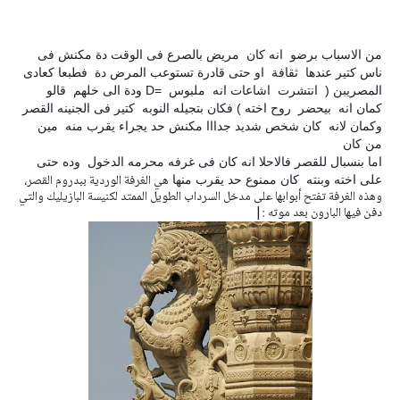
من الاسباب برضو انه كان مريض بالصرع فى الوقت دة مكنش فى
ناس كتير عندها ثقافة او حتى قادرة تستوعب المرض دة فطبعا كعادى
المصريبن ( انتشرت اشاعات انه ملبوس =D ودة الى خلهم قالو
كمان انه بيحضر روح اخته ) فكان بتجيله النوبه كتير فى الجنينه القصر
وكمان لانه كان شخص شديد جدااا مكنش حد يجراء يقرب منه مين
من كان
اما بنسبال للقصر فالاحلا انه كان فى غرفه محرمه الدخول وده حتى
هي الغرفة الوردية ببدروم القصر،
على اخته وبنته كان ممنوع حد يقرب منها
وهذه الغرفة تفتح أبوابها على مدخل السرداب الطويل الممتد لكنيسة البازيليك والتي
دفن فيها البارون بعد موته :|