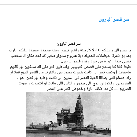
سر قصر البارون
سر قصر البارون
يا مساء الهناء عليكم :) اولا كل سنة وانتم طيبين وسنة جديدة سعيدة عليكم يارب
بعد بق فقرة المجاملات الجميله دية هنروح مشوار صغير كد لحد مكان انا شخصيا
نفسى جدااا ازوره من جوه وهوه قصر البارون.
طبعا كلنا كنا بنسمع على قصص كتيييير واساطير اكتر على انه مسكون بق (اللهم
ماحفظنا ) وكميه ناس الى كانت بتموت مجرد بس ماتقرب من القصر المهم فعلا ان
زاد اهتمام ناس جداااا ناحية القصر فى السنين الى فاتت وطلع بق كمان اخوانا
المغامرين وفكرة ان برج الى بيدور و الناس اللي ماتت او انتحرت و صوت
الصريخ...... كل ده اضاف اثارة و غموض اكتر على القصر