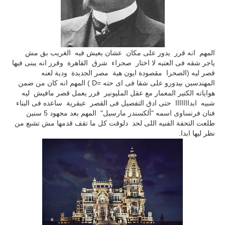
المهم انه قرر يدور على مكان عشان يعيش فيه الغريب بق مش
ياجر شقه فى العتبه لا اختار صحراء شرق القاهرة وقرر انه يبنى فيها
قصر ليه (الصحرا مقصودة ايون هية مصر الجديدة ودية لعنه
المهندسين بيدورو على شقا فى اى حته =D ) المهم انه كان من ضمن
هواياته الكتير المعمار مع عقل المليونير قرر يعمل قصر مافيش ليه
شبيه ابدااااااا حتى ادق التفصيل فى القصر عبقرية ساعده فى البناء
فنان فرنساوى اسمه
"ألكسندر مارسيل" المهم بعد مجهود 5 سنين
طلعت التحفة الفنيه اللى لحد دلوقت كل ما تقف قدمها مش تشبع من
نظر ليها ابدا.