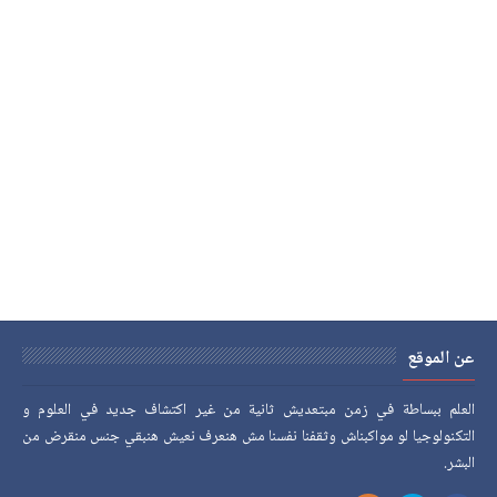
عن الموقع
العلم ببساطة في زمن مبتعديش ثانية من غير اكتشاف جديد في العلوم و
التكنولوجيا لو مواكبناش وثقفنا نفسنا مش هنعرف نعيش هنبقي جنس منقرض من
البشر.